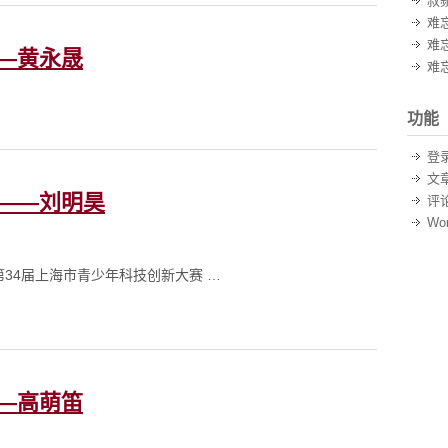
叔
难
难
——黄永晟
难
功能
登
文
途——刘明昊
评
Wor
4届上海市青少年科技创新大赛 …
——高萌笛