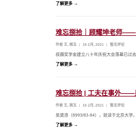
了解更多 →
难忘捌拾｜顾耀坤老师——和
作者 王, 祺玉
16 2月, 2021
暂无评论
叔蘋奖学金建立八十年庆祝大会落幕已过去
了解更多 →
难忘捌拾 | 工夫在事外—
作者 王, 祺玉
16 2月, 2021
暂无评论
吴䶮添（8993/83-84），就读于北京
了解更多 →