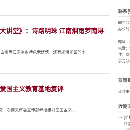
联系
同学会
办公时间
化浙江大讲堂》：诗路明珠 江南烟雨梦南浔
周三、
邮箱：sh
电话：02
古桥等江南水乡特色老建筑，还有如诗如画的小 …
注：疫
事先联
友情
爱国主义教育基地复评
叔蘋主
近期
馆又一次迎来市委宣传部考核组对爱国主义 …
[链
江