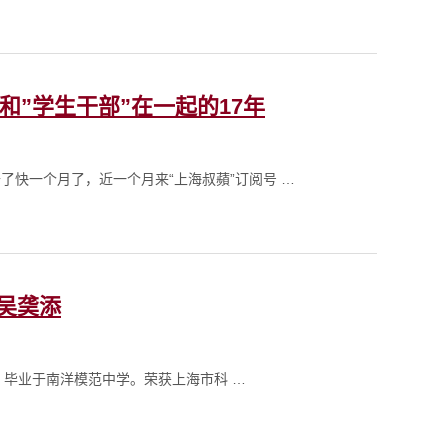
”学生干部”在一起的17年
了快一个月了，近一个月来“上海叔蘋”订阅号 …
—吴䶮添
大学，毕业于南洋模范中学。荣获上海市科 …