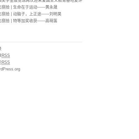
蘋奖学金展览馆再次迎来爱国主义教育基地复评
忘捌拾 | 生命在于运动——黄永晟
忘捌拾 | 动脑子，上正途——刘明昊
忘捌拾 | 特等加奖收获——高萌笛
录
章
RSS
论
RSS
dPress.org