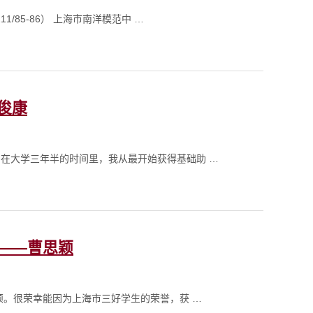
/85-86） 上海市南洋模范中 …
吴俊康
在大学三年半的时间里，我从最开始获得基础助 …
生——曹思颖
颖。很荣幸能因为上海市三好学生的荣誉，获 …