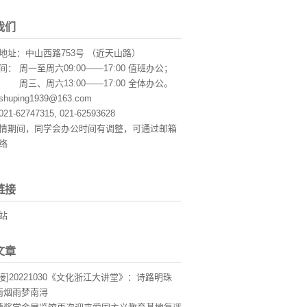
我们
地址：中山西路753号 （近天山路）
： 周一至周六09:00——17:00 值班办公；
周六13:00——17:00 全体办公。
uping1939@163.com
1-62747315, 021-62593628
情期间，同学会办公时间有调整，可通过邮箱
络
链接
站
文章
接]20221030《文化浙江大讲堂》：诗路明珠
南烟雨梦南浔